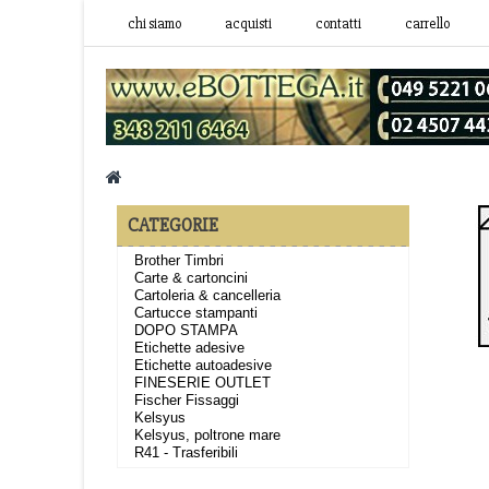
chi siamo
acquisti
contatti
carrello
CATEGORIE
Brother Timbri
Carte & cartoncini
Cartoleria & cancelleria
Cartucce stampanti
DOPO STAMPA
Etichette adesive
Etichette autoadesive
FINESERIE OUTLET
Fischer Fissaggi
Kelsyus
Kelsyus, poltrone mare
R41 - Trasferibili