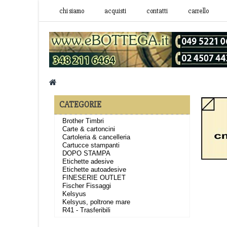
chi siamo
acquisti
contatti
carrello
CATEGORIE
Brother Timbri
Carte & cartoncini
Cartoleria & cancelleria
Cartucce stampanti
DOPO STAMPA
Etichette adesive
Etichette autoadesive
FINESERIE OUTLET
Fischer Fissaggi
Kelsyus
Kelsyus, poltrone mare
R41 - Trasferibili