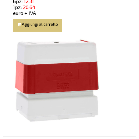
6pz:
12,31
1pz:
20,64
euro + IVA
Aggiungi al carrello