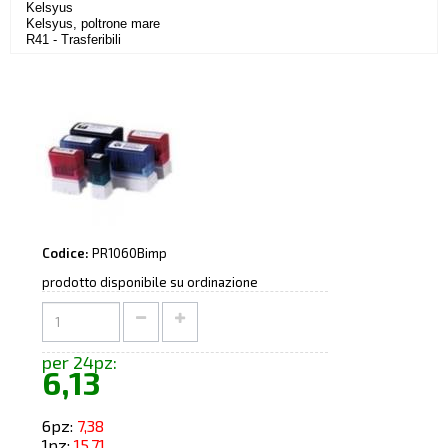
Kelsyus
Kelsyus, poltrone mare
R41 - Trasferibili
Codice:
PR1060Bimp
prodotto disponibile su ordinazione
per 24pz:
6,13
6pz:
7,38
1pz:
15,71