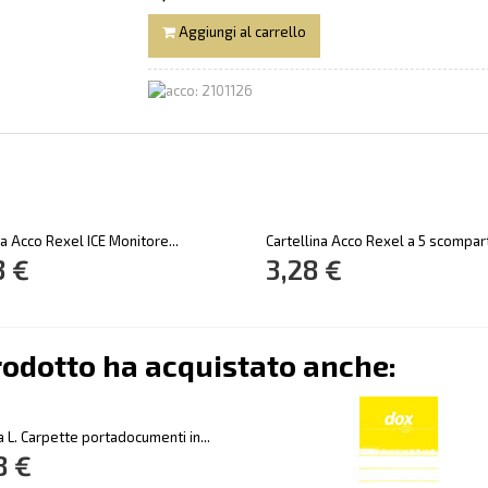
Aggiungi al carrello
la Acco Rexel ICE Monitore...
Cartellina Acco Rexel a 5 scomparti
3 €
3,28 €
rodotto ha acquistato anche:
a L. Carpette portadocumenti in...
8 €