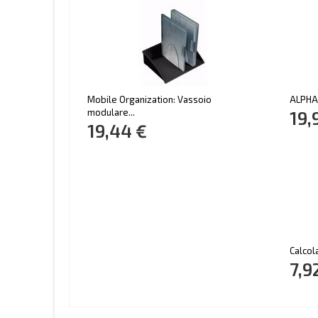
Mobile Organization: Vassoio
ALPHA 
modulare...
19,
19,44 €
Calcola
7,9