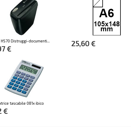
HS70 Distruggi-documenti...
25,60 €
97 €
trice tascabile 081x ibico
2 €