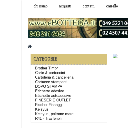
chi siamo
acquisti
contatti
carrello
CATEGORIE
Brother Timbri
Carte & cartoncini
Cartoleria & cancelleria
Cartucce stampanti
DOPO STAMPA
Etichette adesive
Etichette autoadesive
FINESERIE OUTLET
Fischer Fissaggi
Kelsyus
Kelsyus, poltrone mare
R41 - Trasferibili