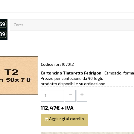
Codice:
bra1070t2
Cartoncino Tintoretto Fedrigoni
Camoscio, forma
Prezzo per confezione da 40 fogli.
prodotto disponibile su ordinazione
112,47€ + IVA
Aggiungi al carrello