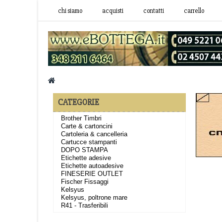
chi siamo
acquisti
contatti
carrello
CATEGORIE
Brother Timbri
Carte & cartoncini
Cartoleria & cancelleria
Cartucce stampanti
DOPO STAMPA
Etichette adesive
Etichette autoadesive
FINESERIE OUTLET
Fischer Fissaggi
Kelsyus
Kelsyus, poltrone mare
R41 - Trasferibili