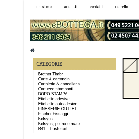
chi siamo
acquisti
contatti
carrello
CATEGORIE
Brother Timbri
Carte & cartoncini
Cartoleria & cancelleria
Cartucce stampanti
DOPO STAMPA
Etichette adesive
Etichette autoadesive
FINESERIE OUTLET
Fischer Fissaggi
Kelsyus
Kelsyus, poltrone mare
R41 - Trasferibili