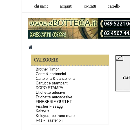
chi siamo
acquisti
contatti
carrello
CATEGORIE
Brother Timbri
Carte & cartoncini
Cartoleria & cancelleria
Cartucce stampanti
DOPO STAMPA
Etichette adesive
Etichette autoadesive
FINESERIE OUTLET
Fischer Fissaggi
Kelsyus
Kelsyus, poltrone mare
R41 - Trasferibili