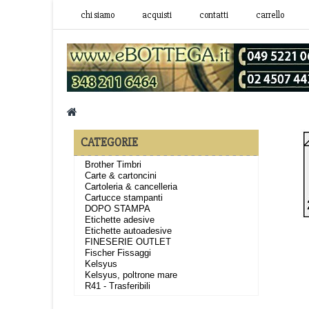
chi siamo
acquisti
contatti
carrello
CATEGORIE
Brother Timbri
Carte & cartoncini
Cartoleria & cancelleria
Cartucce stampanti
DOPO STAMPA
Etichette adesive
Etichette autoadesive
FINESERIE OUTLET
Fischer Fissaggi
Kelsyus
Kelsyus, poltrone mare
R41 - Trasferibili