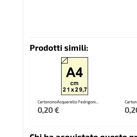
Prodotti simili:
CartoncinoAcquerello Fedrigoni...
Carton
0,20 €
0,2
Chi ha acquistato questo p