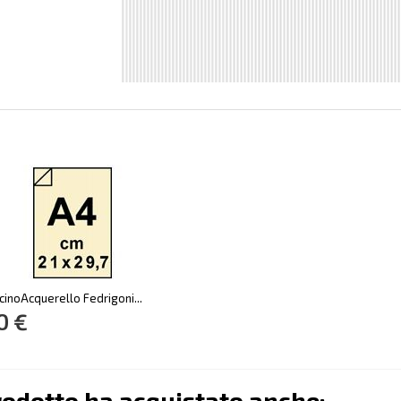
cinoAcquerello Fedrigoni...
0 €
rodotto ha acquistato anche: