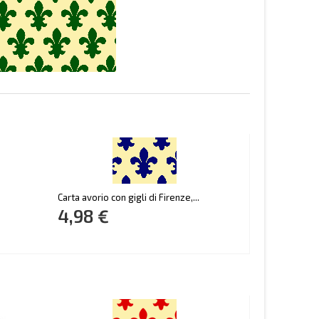
Carta avorio con gigli di Firenze,...
4,98 €