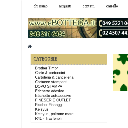
chi siamo
acquisti
contatti
carrello
CATEGORIE
Brother Timbri
Carte & cartoncini
Cartoleria & cancelleria
Cartucce stampanti
DOPO STAMPA
Etichette adesive
Etichette autoadesive
FINESERIE OUTLET
Fischer Fissaggi
Kelsyus
Kelsyus, poltrone mare
R41 - Trasferibili