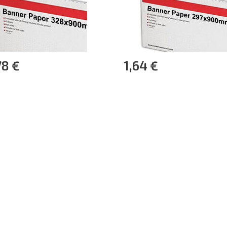
78 €
1,64 €