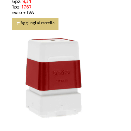
6pz:
9,34
1pz:
17,67
euro + IVA
Aggiungi al carrello