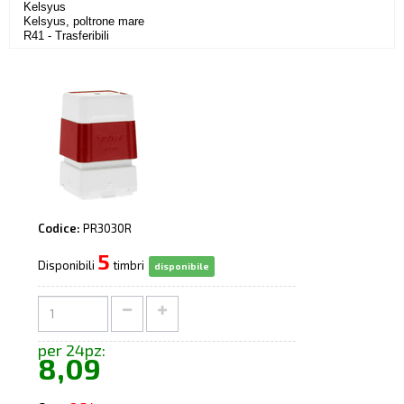
Kelsyus
Kelsyus, poltrone mare
R41 - Trasferibili
Codice:
PR3030R
5
Disponibili
timbri
disponibile
per 24pz:
8,09