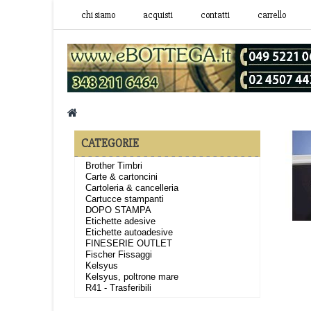
chi siamo
acquisti
contatti
carrello
CATEGORIE
Brother Timbri
Carte & cartoncini
Cartoleria & cancelleria
Cartucce stampanti
DOPO STAMPA
Etichette adesive
Etichette autoadesive
FINESERIE OUTLET
Fischer Fissaggi
Kelsyus
Kelsyus, poltrone mare
R41 - Trasferibili