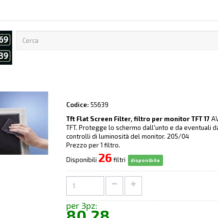
Codice:
55639
Tft Flat Screen Filter, filtro per monitor TFT 17
AV
TFT. Protegge lo schermo dall'unto e da eventuali dann
controlli di luminosità del monitor. 205/04
Prezzo per 1 filtro.
26
Disponibili
filtri
disponibile
per 3pz:
80,28