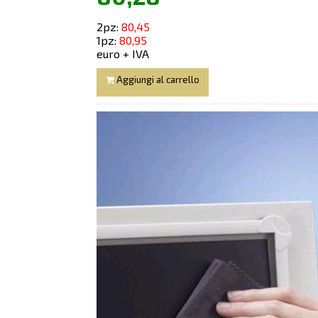
2pz:
80,45
1pz:
80,95
euro + IVA
Aggiungi al carrello