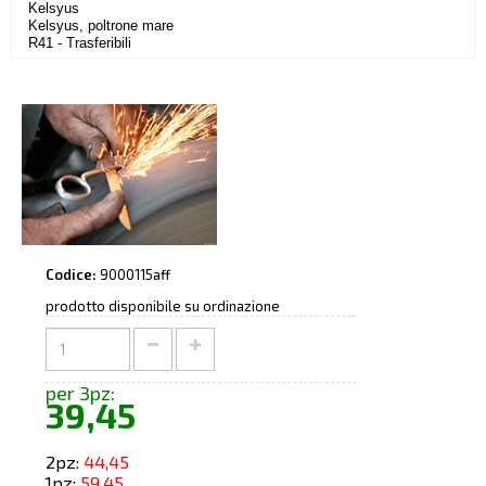
Kelsyus
Kelsyus, poltrone mare
R41 - Trasferibili
Codice:
9000115aff
prodotto disponibile su ordinazione
per 3pz:
39,45
2pz:
44,45
1pz:
59,45