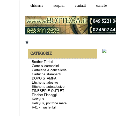
chi siamo
acquisti
contatti
carrello
CATEGORIE
Brother Timbri
Carte & cartoncini
Cartoleria & cancelleria
Cartucce stampanti
DOPO STAMPA
Etichette adesive
Etichette autoadesive
FINESERIE OUTLET
Fischer Fissaggi
Kelsyus
Kelsyus, poltrone mare
R41 - Trasferibili