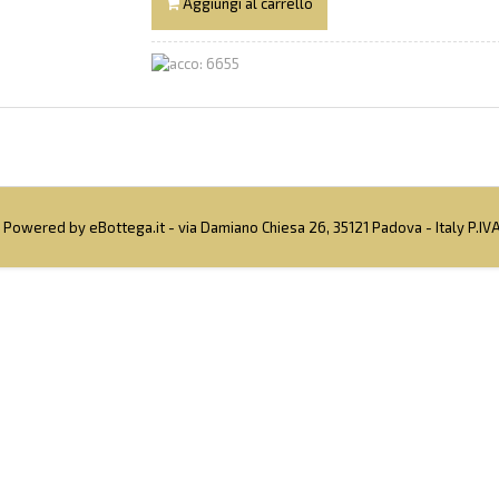
Aggiungi al carrello
 Powered by eBottega.it - via Damiano Chiesa 26, 35121 Padova - Italy P.I