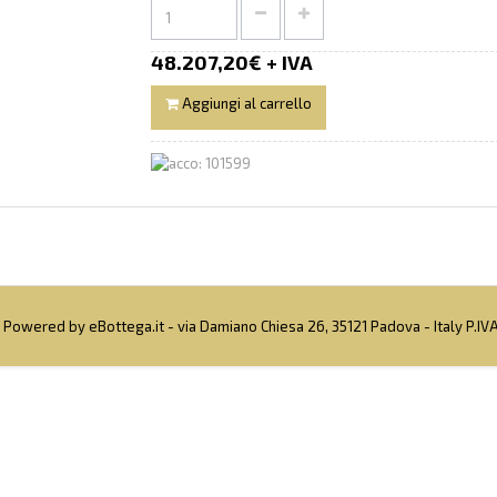
48.207,20€ + IVA
Aggiungi al carrello
 Powered by eBottega.it - via Damiano Chiesa 26, 35121 Padova - Italy P.I