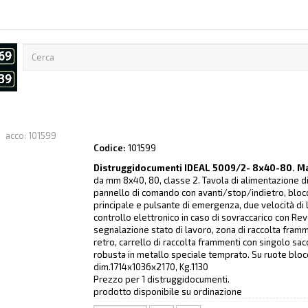
Codice:
101599
Distruggidocumenti IDEAL 5009/2- 8x40-80. M
da mm 8x40, 80, classe 2. Tavola di alimentazione d
pannello di comando con avanti/stop/indietro, blocco
principale e pulsante di emergenza, due velocità di la
controllo elettronico in caso di sovraccarico con Re
segnalazione stato di lavoro, zona di raccolta framm
retro, carrello di raccolta frammenti con singolo sac
robusta in metallo speciale temprato. Su ruote bloc
dim.1714x1036x2170, Kg.1130
Prezzo per 1 distruggidocumenti.
prodotto disponibile su ordinazione