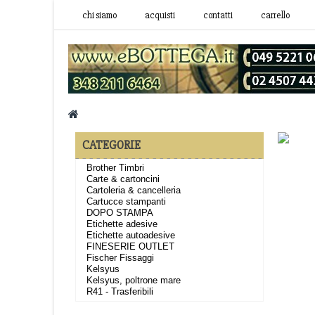
chi siamo
acquisti
contatti
carrello
CATEGORIE
Brother Timbri
Carte & cartoncini
Cartoleria & cancelleria
Cartucce stampanti
DOPO STAMPA
Etichette adesive
Etichette autoadesive
FINESERIE OUTLET
Fischer Fissaggi
Kelsyus
Kelsyus, poltrone mare
R41 - Trasferibili