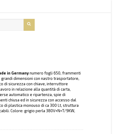
ade in Germany
numero fogli 650, frammenti
i grandi dimensioni con nastro trasportatore,
 di sicurezza con chiave, interruttore
voro in relazione alla quantità di carta,
verse automatico e ripartenza, spie di
enti chiusa ed in sicurezza con accesso dal
co di plastica monouso di ca 300 Lt, struttura
cabili. Colore: grigio perla 380V+N+T/9KW,