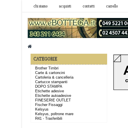
chi siamo
acquisti
contatti
carrello
CATEGORIE
Brother Timbri
Carte & cartoncini
Cartoleria & cancelleria
Cartucce stampanti
DOPO STAMPA
Etichette adesive
Etichette autoadesive
FINESERIE OUTLET
Fischer Fissaggi
Kelsyus
Kelsyus, poltrone mare
R41 - Trasferibili